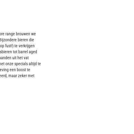
ore range brouwen we
 Bijzondere bieren die
 op fust!) te verkrijgen
sbieren tot barrel aged
anden uit het vat
 onze specials altijd te
leving een boost te
eerd, maar zeker met