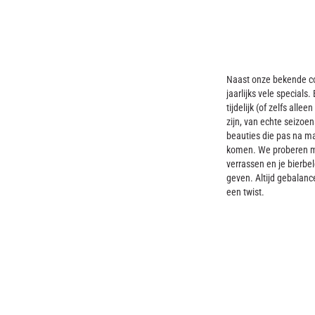
Naast onze bekende c
jaarlijks vele specials.
tijdelijk (of zelfs alleen
zijn, van echte seizoen
beauties die pas na ma
komen. We proberen met
verrassen en je bierbe
geven. Altijd gebalanc
een twist.