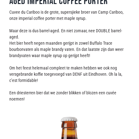
aged Imperial coffee porter
Contact
Cuvee du Cariboo is de grote, supersjieke broer van Camp Cariboo,
onze imperial coffee porter met maple syrup.
Maar deze is dus barrel-aged. En niet zomaar, nee DOUBLE barrel-
aged.
Het bier heeft negen maanden gerijpt in zowel Buffalo Trace
bourbonvaten als maple brandy vaten. En dat laatste zijn dan weer
brandyvaten waar maple syrup op gerijpt heeft!
Om het feest helemaal compleet te maken hebben we ook nog
versgebrande koffie toegevoegd van DENF uit Eindhoven. Oh la la,
c’est formidable!
Een driesterren bier dat we zonder blikken of blozen een cuvée
noemen!