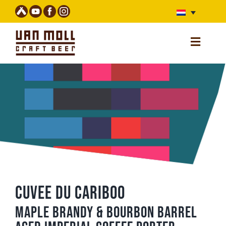
Ga
naar
inhoud
Toggle
Navigatio
Home NL
Webshop (unavailable)
Alle bieren
Verhalen
Bar
Van Moll Fest
Cuvee du Cariboo
Over Ons
Maple brandy & bourbon Barrel