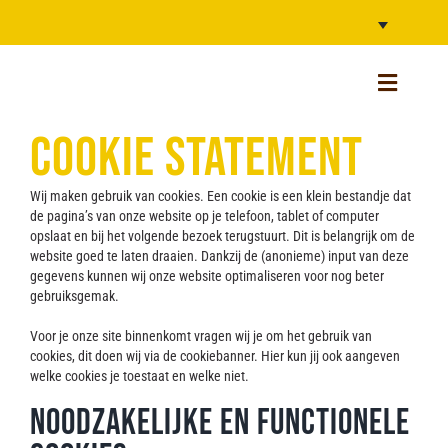
Ga
naar
inhoud
Toggle
Navigatio
Home NL
COOKIE STATEMENT
Webshop (unavailable)
Wij maken gebruik van cookies. Een cookie is een klein bestandje dat
de pagina’s van onze website op je telefoon, tablet of computer
Alle bieren
opslaat en bij het volgende bezoek terugstuurt. Dit is belangrijk om de
website goed te laten draaien. Dankzij de (anonieme) input van deze
Verhalen
gegevens kunnen wij onze website optimaliseren voor nog beter
gebruiksgemak.
Bar
Voor je onze site binnenkomt vragen wij je om het gebruik van
cookies, dit doen wij via de cookiebanner. Hier kun jij ook aangeven
Van Moll Fest
welke cookies je toestaat en welke niet.
Over Ons
Noodzakelijke en functionele