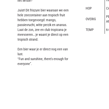
H
het liefste?
HOP
C
Juist! Dit friszure bier waaraan we een
hele zeecontainer aan tropisch fruit
P
OVERIG
hebben toegevoegd: mango,
A
passievrucht, witte perzik en ananas.
Laat de zon, zee en club tropicana je
TEMP
6-
meevoeren… je waant je direct op een
tropisch strand.
Een bier waar je er direct nog een van
lust.
“Fun and sunshine, there’s enough for
everyone”.