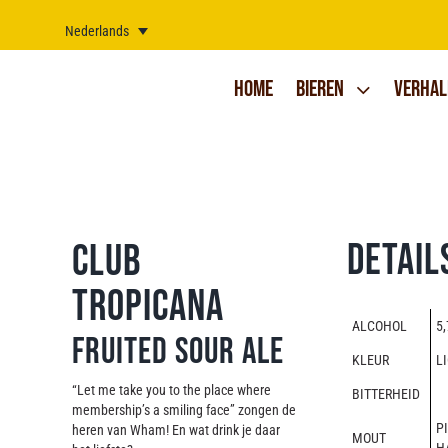
Ga
naar
Nederlands
inhoud
Home
Bieren
Verhal
Detail
Club
Tropicana
ALCOHOL
5,
Fruited Sour Ale
KLEUR
L
“Let me take you to the place where
BITTERHEID
membership’s a smiling face” zongen de
P
heren van Wham! En wat drink je daar
MOUT