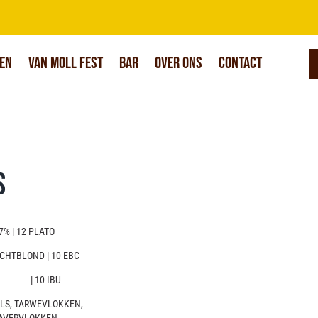
en
Van Moll Fest
Bar
Over Ons
Contact
s
7% | 12 PLATO
ICHTBLOND | 10 EBC
| 10 IBU
ILS, TARWEVLOKKEN,