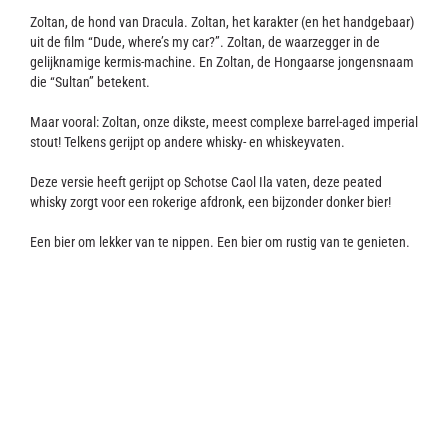
Contact
Zoltan, de hond van Dracula. Zoltan, het karakter (en het handgebaar)
uit de film “Dude, where’s my car?”. Zoltan, de waarzegger in de
gelijknamige kermis-machine. En Zoltan, de Hongaarse jongensnaam
die “Sultan” betekent.
Maar vooral: Zoltan, onze dikste, meest complexe barrel-aged imperial
stout! Telkens gerijpt op andere whisky- en whiskeyvaten.
Deze versie heeft gerijpt op Schotse Caol Ila vaten, deze peated
whisky zorgt voor een rokerige afdronk, een bijzonder donker bier!
Een bier om lekker van te nippen. Een bier om rustig van te genieten.