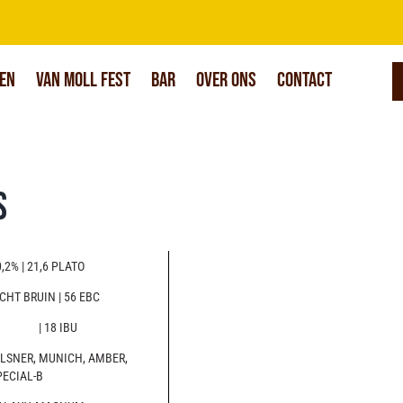
en
Van Moll Fest
Bar
Over Ons
Contact
s
,2% | 21,6 PLATO
CHT BRUIN | 56 EBC
| 18 IBU
ILSNER, MUNICH, AMBER,
PECIAL-B