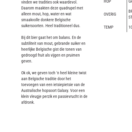
HOP
G
vinden we tradities ook waardevol.
Daarom maakten deze quadrupel met
B
alleen mout, hop, water en wat
OVERIG
S
smaakvolle donkere Belgische
suikersoorten. Heel traditioneel dus.
TEMP
10
Bij dit bier gaat het om balans. En de
subtiliteit van mout, gebrande suiker en
heerlijke Belgische gist die tonen van
gedroogd fruit als vijgen en pruimen
geven.
Ok ok, we geven toch ‘n heel kleine twist
aan Belgische traditie door het
toevoegen van een ietsiepietsie van de
Australische hopsoort Galaxy. Voor een
klein vleugje perzik en passievrucht in de
afdronk.