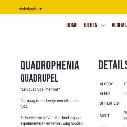
Ga
naar
Nederlands
inhoud
Home
Bieren
Verhal
Detail
Quadrophenia
Quadrupel
ALCOHOL
10
“Een quadrupel met wat?”
KLEUR
LI
Die vraag is een beetje een teken des
BITTERHEID
tijds.
P
MOUT
En hoewel we bij Van Moll heel erg van
S
experimenteren en vernieuwing houden,