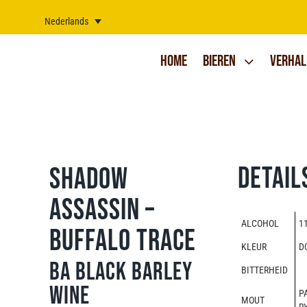
Ga
naar
Nederlands
inhoud
Home
Bieren
Verhal
Detail
Shadow
Assassin –
ALCOHOL
11
Buffalo Trace
KLEUR
D
BA Black Barley
BITTERHEID
Wine
P
MOUT