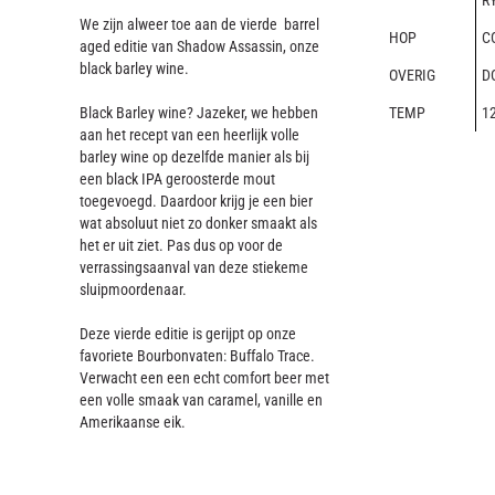
R
We zijn alweer toe aan de vierde barrel
HOP
C
aged editie van Shadow Assassin, onze
black barley wine.
OVERIG
D
Black Barley wine? Jazeker, we hebben
TEMP
12
aan het recept van een heerlijk volle
barley wine op dezelfde manier als bij
een black IPA geroosterde mout
toegevoegd. Daardoor krijg je een bier
wat absoluut niet zo donker smaakt als
het er uit ziet. Pas dus op voor de
verrassingsaanval van deze stiekeme
sluipmoordenaar.
Deze vierde editie is gerijpt op onze
favoriete Bourbonvaten: Buffalo Trace.
Verwacht een een echt comfort beer met
een volle smaak van caramel, vanille en
Amerikaanse eik.