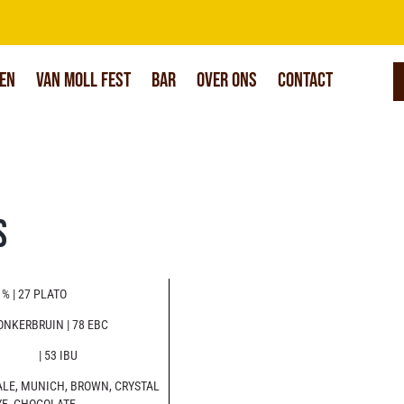
en
Van Moll Fest
Bar
Over Ons
Contact
s
% | 27 PLATO
ONKERBRUIN | 78 EBC
| 53 IBU
ALE, MUNICH, BROWN, CRYSTAL