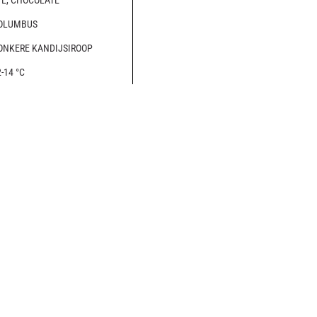
YE, CHOCOLATE
OLUMBUS
ONKERE KANDIJSIROOP
-14 °C