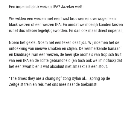
Contact
Een imperial black weizen IPA? Jazeker wel!
We wilden een weizen met een twist brouwen en overwogen een
black weizen of een weizen IPA. En omdat we moeilijk konden kiezen
is het dus allebei tegelijk geworden. En dan ook maar direct imperial.
Noem het gekte. Noem het een teken des tijds. Wij noemen het de
ontdekking van nieuwe smaken en stijlen. De kenmerkende banaan
en kruidnagel van een weizen, de heerlijke aroma’s van tropisch fruit
van een IPA en de lichte gebrandheid (en toch ook wel mindfuck) dat
het een zwart bier is wat absoluut niet smaakt als een stout.
“The times they are a changing” zong Dylan al…..spring op de
Zeitgeist trein en reis met ons mee naar de toekomst!