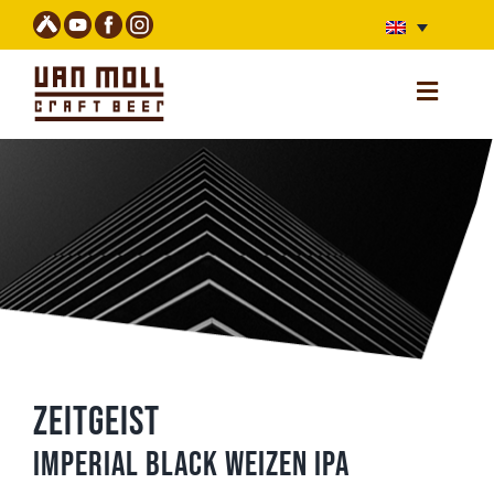
Skip
to
content
Toggle
Navigatio
Home
Webshop (unavailable)
Beers
Stories
Bar
Van Moll Fest
Zeitgeist
About us
Imperial Black Weizen IPA