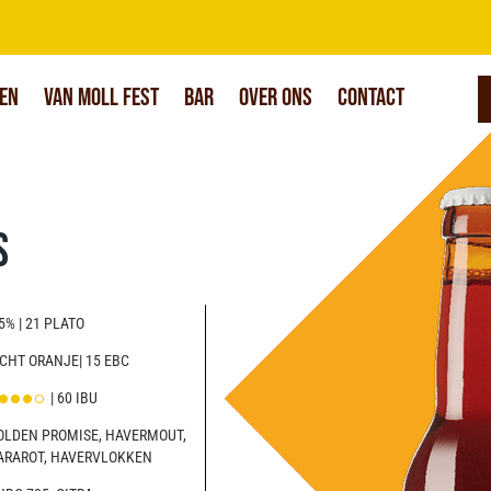
en
Van Moll Fest
Bar
Over Ons
Contact
s
5% | 21 PLATO
ICHT ORANJE| 15 EBC
| 60 IBU
OLDEN PROMISE, HAVERMOUT,
ARAROT, HAVERVLOKKEN