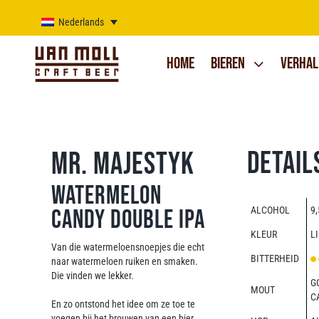
Ga
naar
Nederlands
inhoud
Home
Bieren
Verhal
Detail
Mr. Majestyk
Watermelon
ALCOHOL
9,
Candy Double IPA
KLEUR
L
Van die watermeloensnoepjes die echt
BITTERHEID
naar watermeloen ruiken en smaken.
Die vinden we lekker.
G
MOUT
C
En zo ontstond het idee om ze toe te
voegen bij het brouwen van een bier.