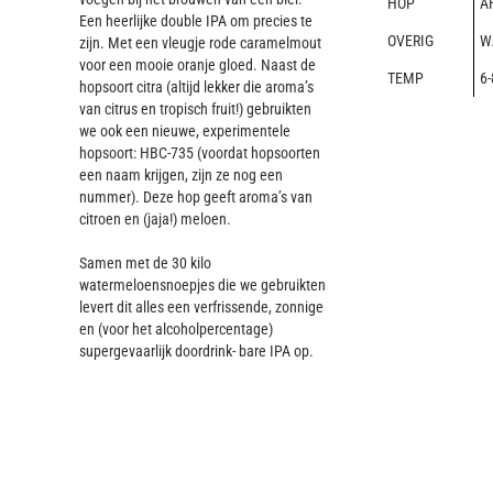
HOP
A
Een heerlijke double IPA om precies te
OVERIG
W
zijn. Met een vleugje rode caramelmout
voor een mooie oranje gloed. Naast de
TEMP
6-
hopsoort citra (altijd lekker die aroma’s
van citrus en tropisch fruit!) gebruikten
we ook een nieuwe, experimentele
hopsoort: HBC-735 (voordat hopsoorten
een naam krijgen, zijn ze nog een
nummer). Deze hop geeft aroma’s van
citroen en (jaja!) meloen.
Samen met de 30 kilo
watermeloensnoepjes die we gebruikten
levert dit alles een verfrissende, zonnige
en (voor het alcoholpercentage)
supergevaarlijk doordrink- bare IPA op.