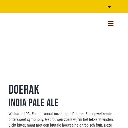
Ga
naar
inhoud
Toggle
Navigatio
Home NL
Webshop (unavailable)
Alle bieren
Verhalen
Doerak
Bar
India Pale Ale
Van Moll Fest
Wij hartje IPA. En dan vooral onze eigen Doerak. Een opwekkende
Over Ons
bittersweet symphony. Gebrouwen zoals wij ‘m het lekkerst vinden.
Licht bitter, maar met een brutale hoeveelheid tropisch fruit. Deze