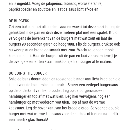
en is ingedikt. Voeg de jalapeños, tabasco, worcestershire,
paprikapoeder en zout toe en laat de saus licht afkoelen.
DE BURGERS
Zet een bakpan met olie op het vuur en wacht tot deze heet is. Leg de
gehaktbal in de pan en druk deze meteen plat met een spatel. Kruid
vervolgens de bovenkant van de burgers met wat zout en laat de
burgers 90 seconden garen op hoog vuur. Flip de burgers, druk ze ook
nu weer plat en breng op smaak met zout. Wacht tot er een mooie
korst ontstaat. Haal de burgers uit de pan en laat ze rusten terwijl je
de overige elementen klaarmaakt om je hamburger af te maken.
BUILDING THE BURGER
Snijd de buns doormidden en rooster de binnenkant licht in de pan die
je net voor de burgers hebt gebruikt. Smeer een eetlepel burgersaus
op de onderkant van het broodje. Leg op de burgersaus een
hamburger en top af met wat uien. Leg hier vervolgens nog een
hamburger op met wederom wat uien. Top af met de warme
kaassaus. Leg de bovenkant van het broodje erop. Serveer de double
burger met wat warme kaassaus voor de nachos of friet en natuurlijk
een heerlijk glas Doerak!