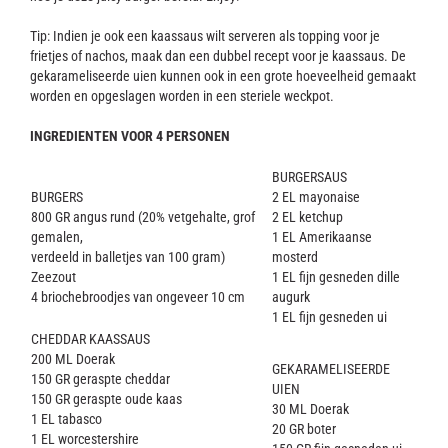
Tip: Indien je ook een kaassaus wilt serveren als topping voor je
frietjes of nachos, maak dan een dubbel recept voor je kaassaus. De
gekarameliseerde uien kunnen ook in een grote hoeveelheid gemaakt
worden en opgeslagen worden in een steriele weckpot.
INGREDIENTEN VOOR 4 PERSONEN
BURGERSAUS
BURGERS
2 EL mayonaise
800 GR angus rund (20% vetgehalte, grof
2 EL ketchup
gemalen,
1 EL Amerikaanse
verdeeld in balletjes van 100 gram)
mosterd
Zeezout
1 EL fijn gesneden dille
4 briochebroodjes van ongeveer 10 cm
augurk
1 EL fijn gesneden ui
CHEDDAR KAASSAUS
200 ML Doerak
GEKARAMELISEERDE
150 GR geraspte cheddar
UIEN
150 GR geraspte oude kaas
30 ML Doerak
1 EL tabasco
20 GR boter
1 EL worcestershire