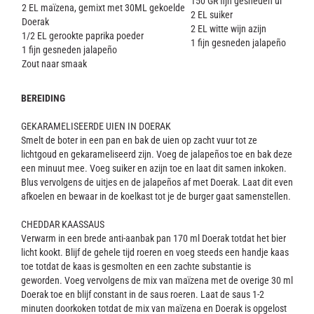
150 GR fijn gesneden ui
2 EL maïzena, gemixt met 30ML gekoelde
2 EL suiker
Doerak
2 EL witte wijn azijn
1/2 EL gerookte paprika poeder
1 fijn gesneden jalapeño
1 fijn gesneden jalapeño
Zout naar smaak
BEREIDING
GEKARAMELISEERDE UIEN IN DOERAK
Smelt de boter in een pan en bak de uien op zacht vuur tot ze
lichtgoud en gekarameliseerd zijn. Voeg de jalapeños toe en bak deze
een minuut mee. Voeg suiker en azijn toe en laat dit samen inkoken.
Blus vervolgens de uitjes en de jalapeños af met Doerak. Laat dit even
afkoelen en bewaar in de koelkast tot je de burger gaat samenstellen.
CHEDDAR KAASSAUS
Verwarm in een brede anti-aanbak pan 170 ml Doerak totdat het bier
licht kookt. Blijf de gehele tijd roeren en voeg steeds een handje kaas
toe totdat de kaas is gesmolten en een zachte substantie is
geworden. Voeg vervolgens de mix van maïzena met de overige 30 ml
Doerak toe en blijf constant in de saus roeren. Laat de saus 1-2
minuten doorkoken totdat de mix van maïzena en Doerak is opgelost