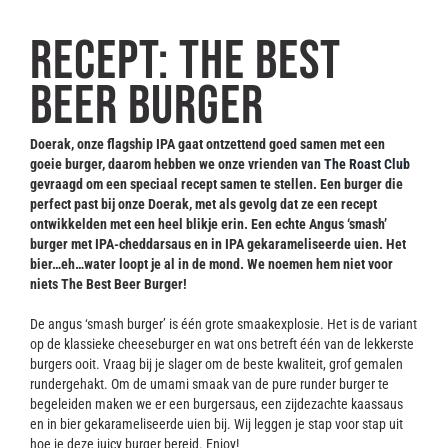
Contact
RECEPT: The best
beer burger
Doerak, onze flagship IPA gaat ontzettend goed samen met een
goeie burger, daarom
hebben we onze vrienden van
The Roast Club
gevraagd om een speciaal recept samen te stellen. Een burger die
perfect past bij onze Doerak, met als gevolg dat ze een recept
ontwikkelden met een heel blikje erin. Een echte Angus ‘smash’
burger met IPA-cheddarsaus en in IPA gekarameliseerde uien. Het
bier…eh…water loopt je al in de mond. We noemen hem niet voor
niets The Best Beer Burger!
De angus ‘smash burger’ is één grote smaakexplosie. Het is de variant
op de klassieke cheeseburger en wat ons betreft één van de lekkerste
burgers ooit. Vraag bij je slager om de beste kwaliteit, grof gemalen
rundergehakt. Om de umami smaak van de pure runder burger te
begeleiden maken we er een burgersaus, een zijdezachte kaassaus
en in bier gekarameliseerde uien bij. Wij leggen je stap voor stap uit
hoe je deze juicy burger bereid. Enjoy!