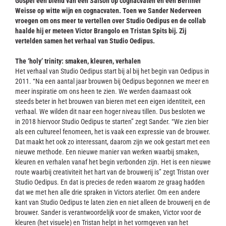
Gospel een blend van een Saison op cognacvaten en een Berliner
Contact
Weisse op witte wijn en cognacvaten. Toen we Sander Nederveen
vroegen om ons meer te vertellen over Studio Oedipus en de collab
haalde hij er meteen Victor Brangolo en Tristan Spits bij. Zij
vertelden samen het verhaal van Studio Oedipus.
The ‘holy’ trinity: smaken, kleuren, verhalen
Het verhaal van Studio Oedipus start bij al bij het begin van Oedipus in
2011. “Na een aantal jaar brouwen bij Oedipus begonnen we meer en
meer inspiratie om ons heen te zien. We werden daarnaast ook
steeds beter in het brouwen van bieren met een eigen identiteit, een
verhaal. We wilden dit naar een hoger niveau tillen. Dus besloten we
in 2018 hiervoor Studio Oedipus te starten” zegt Sander. “We zien bier
als een cultureel fenomeen, het is vaak een expressie van de brouwer.
Dat maakt het ook zo interessant, daarom zijn we ook gestart met een
nieuwe methode. Een nieuwe manier van werken waarbij smaken,
kleuren en verhalen vanaf het begin verbonden zijn. Het is een nieuwe
route waarbij creativiteit het hart van de brouwerij is” zegt Tristan over
Studio Oedipus. En dat is precies de reden waarom ze graag hadden
dat we met hen alle drie spraken in Victors aterlier. Om een andere
kant van Studio Oedipus te laten zien en niet alleen de brouwerij en de
brouwer. Sander is verantwoordelijk voor de smaken, Victor voor de
kleuren (het visuele) en Tristan helpt in het vormgeven van het