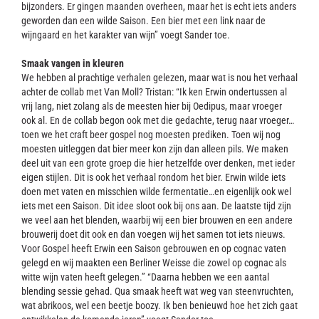
bijzonders. Er gingen maanden overheen, maar het is echt iets anders
geworden dan een wilde Saison. Een bier met een link naar de
wijngaard en het karakter van wijn” voegt Sander toe.
Smaak vangen in kleuren
We hebben al prachtige verhalen gelezen, maar wat is nou het verhaal
achter de collab met Van Moll? Tristan: “Ik ken Erwin ondertussen al
vrij lang, niet zolang als de meesten hier bij Oedipus, maar vroeger
ook al. En de collab begon ook met die gedachte, terug naar vroeger…
toen we het craft beer gospel nog moesten prediken. Toen wij nog
moesten uitleggen dat bier meer kon zijn dan alleen pils. We maken
deel uit van een grote groep die hier hetzelfde over denken, met ieder
eigen stijlen. Dit is ook het verhaal rondom het bier. Erwin wilde iets
doen met vaten en misschien wilde fermentatie…en eigenlijk ook wel
iets met een Saison. Dit idee sloot ook bij ons aan. De laatste tijd zijn
we veel aan het blenden, waarbij wij een bier brouwen en een andere
brouwerij doet dit ook en dan voegen wij het samen tot iets nieuws.
Voor Gospel heeft Erwin een Saison gebrouwen en op cognac vaten
gelegd en wij maakten een Berliner Weisse die zowel op cognac als
witte wijn vaten heeft gelegen.” “Daarna hebben we een aantal
blending sessie gehad. Qua smaak heeft wat weg van steenvruchten,
wat abrikoos, wel een beetje boozy. Ik ben benieuwd hoe het zich gaat