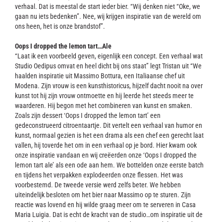
verhaal. Dat is meestal de start ieder bier. “Wij denken niet “Oke, we
gaan nu iets bedenken”. Nee, wij krijgen inspiratie van de wereld om
ons heen, het is onze brandstof”.
Oops I dropped the lemon tart…Ale
“Laat ik een voorbeeld geven, eigenlijk een concept. Een verhaal wat
Studio Oedipus omvat en heel dicht bij ons staat” legt Tristan uit “We
haalden inspiratie uit Massimo Bottura, een Italiaanse chef uit
Modena. Zijn vrouw is een kunsthistoricus, hijzelf dacht nooit na over
kunst tot hij zijn vrouw ontmoette en hij leerde het steeds meer te
waarderen. Hij begon met het combineren van kunst en smaken.
Zoals zijn dessert ‘Oops I dropped the lemon tart’ een
gedeconstrueerd citroentaartje. Dit vertelt een verhaal van humor en
kunst, normaal gezien is het een drama als een chef een gerecht laat
vallen, hij toverde het om in een verhaal op je bord. Hier kwam ook
onze inspiratie vandaan en wij creëerden onze ‘Oops I dropped the
lemon tart ale’ als een ode aan hem. We bottelden onze eerste batch
en tijdens het verpakken explodeerden onze flessen. Het was
voorbestemd. De tweede versie werd zelfs beter. We hebben
uiteindelijk besloten om het bier naar Massimo op te sturen. Zijn
reactie was lovend en hij wilde graag meer om te serveren in Casa
Maria Luigia. Dat is echt de kracht van de studio…om inspiratie uit de