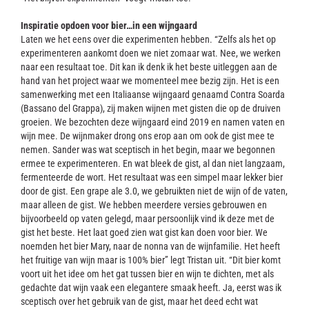
Inspiratie opdoen voor bier…in een wijngaard
Laten we het eens over die experimenten hebben. “Zelfs als het op
experimenteren aankomt doen we niet zomaar wat. Nee, we werken
naar een resultaat toe. Dit kan ik denk ik het beste uitleggen aan de
hand van het project waar we momenteel mee bezig zijn. Het is een
samenwerking met een Italiaanse wijngaard genaamd Contra Soarda
(Bassano del Grappa), zij maken wijnen met gisten die op de druiven
groeien. We bezochten deze wijngaard eind 2019 en namen vaten en
wijn mee. De wijnmaker drong ons erop aan om ook de gist mee te
nemen. Sander was wat sceptisch in het begin, maar we begonnen
ermee te experimenteren. En wat bleek de gist, al dan niet langzaam,
fermenteerde de wort. Het resultaat was een simpel maar lekker bier
door de gist. Een grape ale 3.0, we gebruikten niet de wijn of de vaten,
maar alleen de gist. We hebben meerdere versies gebrouwen en
bijvoorbeeld op vaten gelegd, maar persoonlijk vind ik deze met de
gist het beste. Het laat goed zien wat gist kan doen voor bier. We
noemden het bier Mary, naar de nonna van de wijnfamilie. Het heeft
het fruitige van wijn maar is 100% bier” legt Tristan uit. “Dit bier komt
voort uit het idee om het gat tussen bier en wijn te dichten, met als
gedachte dat wijn vaak een elegantere smaak heeft. Ja, eerst was ik
sceptisch over het gebruik van de gist, maar het deed echt wat