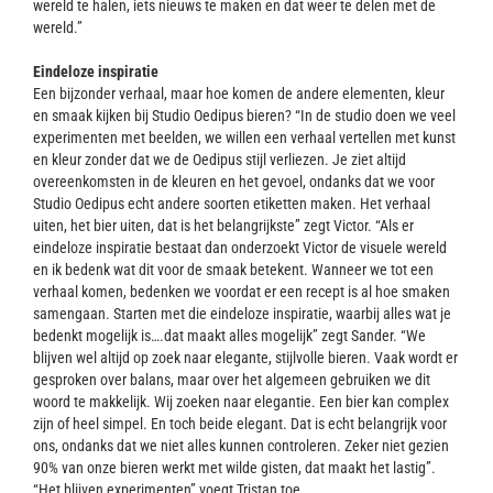
wereld te halen, iets nieuws te maken en dat weer te delen met de
wereld.”
Eindeloze inspiratie
Een bijzonder verhaal, maar hoe komen de andere elementen, kleur
en smaak kijken bij Studio Oedipus bieren? “In de studio doen we veel
experimenten met beelden, we willen een verhaal vertellen met kunst
en kleur zonder dat we de Oedipus stijl verliezen. Je ziet altijd
overeenkomsten in de kleuren en het gevoel, ondanks dat we voor
Studio Oedipus echt andere soorten etiketten maken. Het verhaal
uiten, het bier uiten, dat is het belangrijkste” zegt Victor. “Als er
eindeloze inspiratie bestaat dan onderzoekt Victor de visuele wereld
en ik bedenk wat dit voor de smaak betekent. Wanneer we tot een
verhaal komen, bedenken we voordat er een recept is al hoe smaken
samengaan. Starten met die eindeloze inspiratie, waarbij alles wat je
bedenkt mogelijk is….dat maakt alles mogelijk” zegt Sander. “We
blijven wel altijd op zoek naar elegante, stijlvolle bieren. Vaak wordt er
gesproken over balans, maar over het algemeen gebruiken we dit
woord te makkelijk. Wij zoeken naar elegantie. Een bier kan complex
zijn of heel simpel. En toch beide elegant. Dat is echt belangrijk voor
ons, ondanks dat we niet alles kunnen controleren. Zeker niet gezien
90% van onze bieren werkt met wilde gisten, dat maakt het lastig”.
“Het blijven experimenten” voegt Tristan toe.