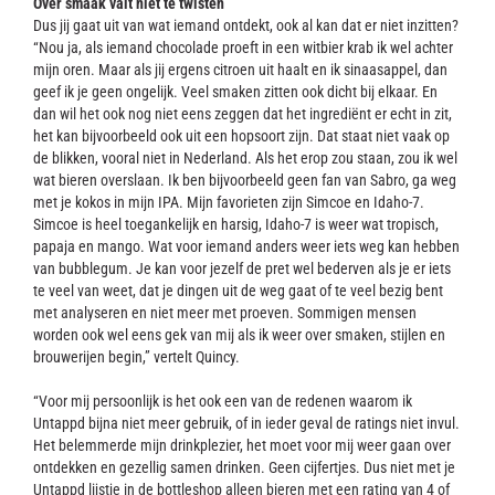
Over smaak valt niet te twisten
Dus jij gaat uit van wat iemand ontdekt, ook al kan dat er niet inzitten?
“Nou ja, als iemand chocolade proeft in een witbier krab ik wel achter
mijn oren. Maar als jij ergens citroen uit haalt en ik sinaasappel, dan
geef ik je geen ongelijk. Veel smaken zitten ook dicht bij elkaar. En
dan wil het ook nog niet eens zeggen dat het ingrediënt er echt in zit,
het kan bijvoorbeeld ook uit een hopsoort zijn. Dat staat niet vaak op
de blikken, vooral niet in Nederland. Als het erop zou staan, zou ik wel
wat bieren overslaan. Ik ben bijvoorbeeld geen fan van Sabro, ga weg
met je kokos in mijn IPA. Mijn favorieten zijn Simcoe en Idaho-7.
Simcoe is heel toegankelijk en harsig, Idaho-7 is weer wat tropisch,
papaja en mango. Wat voor iemand anders weer iets weg kan hebben
van bubblegum. Je kan voor jezelf de pret wel bederven als je er iets
te veel van weet, dat je dingen uit de weg gaat of te veel bezig bent
met analyseren en niet meer met proeven. Sommigen mensen
worden ook wel eens gek van mij als ik weer over smaken, stijlen en
brouwerijen begin,” vertelt Quincy.
“Voor mij persoonlijk is het ook een van de redenen waarom ik
Untappd bijna niet meer gebruik, of in ieder geval de ratings niet invul.
Het belemmerde mijn drinkplezier, het moet voor mij weer gaan over
ontdekken en gezellig samen drinken. Geen cijfertjes. Dus niet met je
Untappd lijstje in de bottleshop alleen bieren met een rating van 4 of