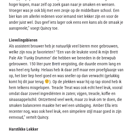
hoger kopen, maar zelf op zoek gaan naar je smaken en wensen.
Vroeger was je ook blij met een zesje op de middelbare school. Een
bier kan om allerlei redenen voor iemand niet lekker zijn en voor de
ander juist wel. Dus geef iets lager ook eens een kans als de smaak je
aanspreekt,” voegt Quincy toe.
Lievelingsbieren
Als assistent brouwer heb je natuurlijk veel bieren mee gebrouwen,
welke zijn nou je favorieten? “Een van de leukste vond ik mijn Brett
Pale Ale ‘Funky Drummer’ die hebben we beneden in de brewpub
gebrouwen. 150 liter pure
Brett
vergisting, die duurde enorm lang en
was heel erg funky. Helaas heb ik daar zelf maar een proefglaasje van
op, het bier liep heel goed en was sneller op dan verwacht (gelukkig
komt hij dit jaar terug
). Op de plekken waar hij op tap stond heb ik
hem telkens misgelopen. Treacle Treat was ook echt heel leuk, vooral
omdat daar zoveel ingrediënten in zaten; vijgen, treacle, koffie en
sinaasappelschil. Ontzettend veel werk, maar zo leuk om te doen, die
smaken balanceren maakte het wel een uitdaging. Amber Ella iets
recenter nog, was ook heel leuk, een simpelere stijl maar goed in zijn
eenvoud,” vertelt Quincy.
Harstikke Lekker