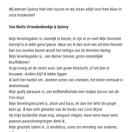
Wij wensen Quincy heel veel succes en wij staan altijd voor hem klaar in
onze huiskamer!
Van Molls Vriendenboekje & Quincy
Mijn lievelingsbier is…
moeilijk te kiezen, er zijn er zo veel! Mijn favoriete
bierstijl is in ieder geval geuze. Maar als ik dan toch een all-time favoriet
bier zou moeten kiezen wordt het Hefriga van De Kromme Haring
.
Mijn lievelingsdier is…
een Berner Sennen, grote vriendelijke
knuffelberen!
Ik ga vroeg uit de veren voor…
een goeie fietstocht, of om bier te
brouwen. Anders blijf ik lekker liggen.
Ik lach het hardst om…
domme acties van vrienden, het beste vermaak is
leedvermaak.
Mijn guilty pleasure is…
een koffiemilkshake met stukjes bacon van de
Five Guys.
Mijn lievelingsmuziek is…
drum and bass, en dan het liefst de jungle
kant op. Ik kan echt genieten van de tracks van Coco Bryce.
Op mijn bucketlist staat nog…
wingsuit vliegen, maar eerst maar eens
gewoon parachutespringen denk ik…
Mijn grootste talent is…
is eindeloos, soms tot verveling van anderen,