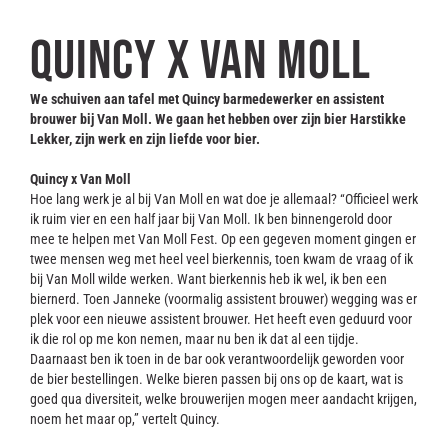
Contact
Quincy x Van Moll
We schuiven aan tafel met Quincy barmedewerker en assistent
brouwer bij Van Moll. We gaan het hebben over zijn bier Harstikke
Lekker, zijn werk en zijn liefde voor bier.
Quincy x Van Moll
Hoe lang werk je al bij Van Moll en wat doe je allemaal? “Officieel werk
ik ruim vier en een half jaar bij Van Moll. Ik ben binnengerold door
mee te helpen met Van Moll Fest. Op een gegeven moment gingen er
twee mensen weg met heel veel bierkennis, toen kwam de vraag of ik
bij Van Moll wilde werken. Want bierkennis heb ik wel, ik ben een
biernerd. Toen Janneke (voormalig assistent brouwer) wegging was er
plek voor een nieuwe assistent brouwer. Het heeft even geduurd voor
ik die rol op me kon nemen, maar nu ben ik dat al een tijdje.
Daarnaast ben ik toen in de bar ook verantwoordelijk geworden voor
de bier bestellingen. Welke bieren passen bij ons op de kaart, wat is
goed qua diversiteit, welke brouwerijen mogen meer aandacht krijgen,
noem het maar op,” vertelt Quincy.