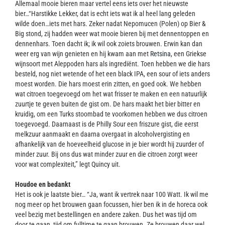
Allemaal mooie bieren maar vertel eens iets over het nieuwste
bier…“Harstikke Lekker, dat is echt iets wat ik al heel lang geleden
wilde doen…iets met hars. Zeker nadat Nepomucen (Polen) op Bier &
Big stond, zij hadden weer wat mooie bieren bij met dennentoppen en
dennenhars. Toen dacht ik; ik wil ook zoiets brouwen. Erwin kan dan
weer erg van wijn genieten en hij kwam aan met
Retsina
, een Griekse
wijnsoort met Aleppoden hars als ingrediënt. Toen hebben we die hars
besteld, nog niet wetende of het een black IPA, een sour of iets anders
moest worden. Die hars moest erin zitten, en goed ook. We hebben
wat citroen toegevoegd om het wat frisser te maken en een natuurlijk
zuurtje te geven buiten de gist om. De hars maakt het bier bitter en
kruidig, om een Turks stoombad te voorkomen hebben we dus citroen
toegevoegd. Daarnaast is de Philly Sour een friszure gist, die eerst
melkzuur aanmaakt en daarna overgaat in alcoholvergisting en
afhankelijk van de hoeveelheid glucose in je bier wordt hij zuurder of
minder zuur. Bij ons dus wat minder zuur en die citroen zorgt weer
voor wat complexiteit,” legt Quincy uit.
Houdoe en bedankt
Het is ook je laatste bier… “Ja, want ik vertrek naar 100 Watt. Ik wil me
nog meer op het brouwen gaan focussen, hier ben ik in de horeca ook
veel bezig met bestellingen en andere zaken. Dus het was tijd om
door te gaan, tijd om fulltime te gaan brouwen. Ze brouwen daar wel