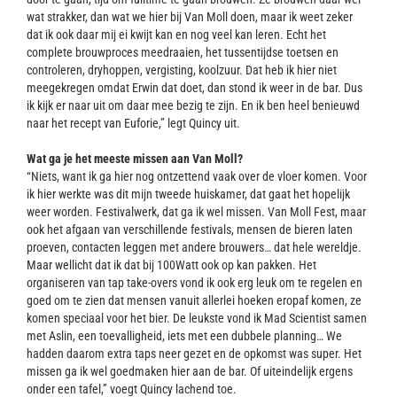
wat strakker, dan wat we hier bij Van Moll doen, maar ik weet zeker
dat ik ook daar mij ei kwijt kan en nog veel kan leren. Echt het
complete brouwproces meedraaien, het tussentijdse toetsen en
controleren, dryhoppen, vergisting, koolzuur. Dat heb ik hier niet
meegekregen omdat Erwin dat doet, dan stond ik weer in de bar. Dus
ik kijk er naar uit om daar mee bezig te zijn. En ik ben heel benieuwd
naar het recept van Euforie,” legt Quincy uit.
Wat ga je het meeste missen aan Van Moll?
“Niets, want ik ga hier nog ontzettend vaak over de vloer komen. Voor
ik hier werkte was dit mijn tweede huiskamer, dat gaat het hopelijk
weer worden. Festivalwerk, dat ga ik wel missen. Van Moll Fest, maar
ook het afgaan van verschillende festivals, mensen de bieren laten
proeven, contacten leggen met andere brouwers… dat hele wereldje.
Maar wellicht dat ik dat bij 100Watt ook op kan pakken. Het
organiseren van tap take-overs vond ik ook erg leuk om te regelen en
goed om te zien dat mensen vanuit allerlei hoeken eropaf komen, ze
komen speciaal voor het bier. De leukste vond ik Mad Scientist samen
met Aslin, een toevalligheid, iets met een dubbele planning… We
hadden daarom extra taps neer gezet en de opkomst was super. Het
missen ga ik wel goedmaken hier aan de bar. Of uiteindelijk ergens
onder een tafel,” voegt Quincy lachend toe.