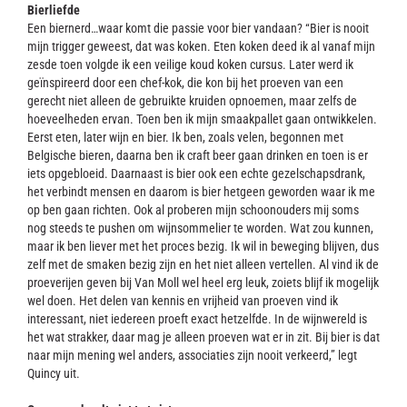
Bierliefde
Een biernerd…waar komt die passie voor bier vandaan? “Bier is nooit
mijn trigger geweest, dat was koken. Eten koken deed ik al vanaf mijn
zesde toen volgde ik een veilige koud koken cursus. Later werd ik
geïnspireerd door een chef-kok, die kon bij het proeven van een
gerecht niet alleen de gebruikte kruiden opnoemen, maar zelfs de
hoeveelheden ervan. Toen ben ik mijn smaakpallet gaan ontwikkelen.
Eerst eten, later wijn en bier. Ik ben, zoals velen, begonnen met
Belgische bieren, daarna ben ik craft beer gaan drinken en toen is er
iets opgebloeid. Daarnaast is bier ook een echte gezelschapsdrank,
het verbindt mensen en daarom is bier hetgeen geworden waar ik me
op ben gaan richten. Ook al proberen mijn schoonouders mij soms
nog steeds te pushen om wijnsommelier te worden. Wat zou kunnen,
maar ik ben liever met het proces bezig. Ik wil in beweging blijven, dus
zelf met de smaken bezig zijn en het niet alleen vertellen. Al vind ik de
proeverijen geven bij Van Moll wel heel erg leuk, zoiets blijf ik mogelijk
wel doen. Het delen van kennis en vrijheid van proeven vind ik
interessant, niet iedereen proeft exact hetzelfde. In de wijnwereld is
het wat strakker, daar mag je alleen proeven wat er in zit. Bij bier is dat
naar mijn mening wel anders, associaties zijn nooit verkeerd,” legt
Quincy uit.