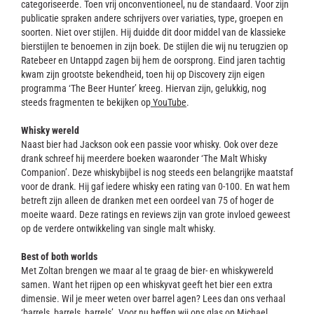
categoriseerde. Toen vrij onconventioneel, nu de standaard. Voor zijn
publicatie spraken andere schrijvers over variaties, type, groepen en
soorten. Niet over stijlen. Hij duidde dit door middel van de klassieke
bierstijlen te benoemen in zijn boek. De stijlen die wij nu terugzien op
Ratebeer en Untappd zagen bij hem de oorsprong. Eind jaren tachtig
kwam zijn grootste bekendheid, toen hij op Discovery zijn eigen
programma ‘The Beer Hunter’ kreeg. Hiervan zijn, gelukkig, nog
steeds fragmenten te bekijken op
YouTube
.
Whisky wereld
Naast bier had Jackson ook een passie voor whisky. Ook over deze
drank schreef hij meerdere boeken waaronder ‘The Malt Whisky
Companion’. Deze whiskybijbel is nog steeds een belangrijke maatstaf
voor de drank. Hij gaf iedere whisky een rating van 0-100. En wat hem
betreft zijn alleen de dranken met een oordeel van 75 of hoger de
moeite waard. Deze ratings en reviews zijn van grote invloed geweest
op de verdere ontwikkeling van single malt whisky.
Best of both worlds
Met Zoltan brengen we maar al te graag de bier- en whiskywereld
samen. Want het rijpen op een whiskyvat geeft het bier een extra
dimensie. Wil je meer weten over barrel agen? Lees dan ons verhaal
‘barrels, barrels, barrels’. Voor nu heffen wij ons glas op Michael