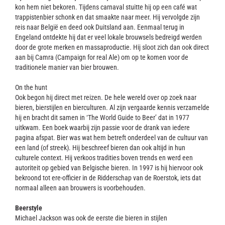
kon hem niet bekoren. Tijdens carnaval stuitte hij op een café wat
trappistenbier schonk en dat smaakte naar meer. Hij vervolgde zijn
reis naar België en deed ook Duitsland aan. Eenmaal terug in
Engeland ontdekte hij dat er veel lokale brouwsels bedreigd werden
door de grote merken en massaproductie. Hij sloot zich dan ook direct
aan bij Camra (Campaign for real Ale) om op te komen voor de
traditionele manier van bier brouwen.
On the hunt
Ook begon hij direct met reizen. De hele wereld over op zoek naar
bieren, bierstijlen en bierculturen. Al zijn vergaarde kennis verzamelde
hij en bracht dit samen in ‘The World Guide to Beer’ dat in 1977
uitkwam. Een boek waarbij zijn passie voor de drank van iedere
pagina afspat. Bier was wat hem betreft onderdeel van de cultuur van
een land (of streek). Hij beschreef bieren dan ook altijd in hun
culturele context. Hij verkoos tradities boven trends en werd een
autoriteit op gebied van Belgische bieren. In 1997 is hij hiervoor ook
bekroond tot ere-officier in de Ridderschap van de Roerstok, iets dat
normaal alleen aan brouwers is voorbehouden.
Beerstyle
Michael Jackson was ook de eerste die bieren in stijlen