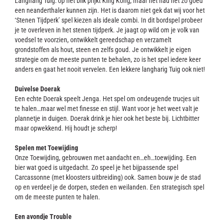
Langharig Tuig: op het blik prijkt King Kong, maar het had net zo goed
een neanderthaler kunnen zijn. Het is daarom niet gek dat wij voor het
‘Stenen Tijdperk’ spel kiezen als ideale combi. In dit bordspel probeer
je te overleven in het stenen tijdperk. Je jaagt op wild om je volk van
voedsel te voorzien, ontwikkelt gereedschap en verzamelt
grondstoffen als hout, steen en zelfs goud. Je ontwikkelt je eigen
strategie om de meeste punten te behalen, zo is het spel iedere keer
anders en gaat het nooit vervelen. Een lekkere langharig Tuig ook niet!
Duivelse Doerak
Een echte Doerak speelt Jenga. Het spel om ondeugende trucjes uit
te halen…maar wel met finesse en stijl. Want voor je het weet valt je
plannetje in duigen. Doerak drink je hier ook het beste bij. Lichtbitter
maar opwekkend. Hij houdt je scherp!
Spelen met Toewijding
Onze Toewijding, gebrouwen met aandacht en…eh…toewijding. Een
bier wat goed is uitgedacht. Zo speel je het bijpassende spel
Carcassonne (met kloosters uitbreiding) ook. Samen bouw je de stad
op en verdeel je de dorpen, steden en weilanden. Een strategisch spel
om de meeste punten te halen.
Een avondje Trouble