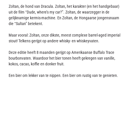
Contact
Zoltan, de hond van Dracula. Zoltan, het karakter (en het handgebaar)
uit de film “Dude, where’s my car?”. Zoltan, de waarzegger in de
gelijknamige kermis-machine. En Zoltan, de Hongaarse jongensnaam
die “Sultan” betekent.
Maar vooral: Zoltan, onze dikste, meest complexe barrel-aged imperial
stout! Telkens gerijpt op andere whisky- en whiskeyvaten.
Deze editie heeft 8 maanden gerijpt op Amerikaanse Buffalo Trace
bourbonvaten. Waardoor het bier tonen heeft gekregen van vanille,
kokos, cacao, koffie en donker fruit.
Een bier om lekker van te nippen. Een bier om rustig van te genieten.