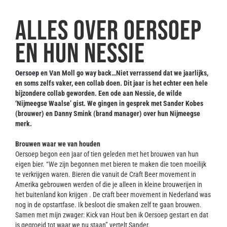
Contact
Alles over Oersoep
en hun Nessie
Oersoep
en Van Moll go way back…Niet verrassend dat we jaarlijks,
en soms zelfs vaker, een collab doen. Dit jaar is het echter een hele
bijzondere collab geworden. Een ode aan Nessie, de wilde
‘Nijmeegse Waalse’ gist. We gingen in gesprek met Sander Kobes
(brouwer) en Danny Smink (brand manager) over hun Nijmeegse
merk.
Brouwen waar we van houden
Oersoep begon een jaar of tien geleden met het brouwen van hun
eigen bier. “We zijn begonnen met bieren te maken die toen moeilijk
te verkrijgen waren. Bieren die vanuit de Craft Beer movement in
Amerika gebrouwen werden of die je alleen in kleine brouwerijen in
het buitenland kon krijgen . De craft beer movement in Nederland was
nog in de opstartfase. Ik besloot die smaken zelf te gaan brouwen.
Samen met mijn zwager: Kick van Hout ben ik Oersoep gestart en dat
is gegroeid tot waar we nu staan” vertelt Sander.