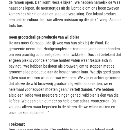
de ramen open. Dan komt Nessie kijken. We hebben namelijk de Waal
naast ons lopen, de monstertjes uit de lucht die om ons heen zweven
komen het bier in en dan ontstaat de vergisting. Een lokaal product,
een unieke cultuur…het kan alleen ontstaan op die plek.” voegt Sander
trots toe.
Geen grootschalige productie van wild bier
Helaas moet Oersoep tijdelijk weg van hun plek bij de Waal. De
gemeente neemt het Honigcomplex de komende jaren onder handen
om een prachtig cultureel gebied te ontwikkelen. Dus dat betekent dat
er geen plek is voor de enorme houten vaten waar Nessie zich in
bevindt. “We hebben besloten als brouwerij om te stoppen met de
grootschalige productie aan de houten vaten kant. We zijn goed gaan
kijken naar waarom we doen wat we doen. We zijn er achter gekomen
dat als we de wild brouwerij grootschalig willen doorzetten, we er
helemaal voor zouden moeten gaan.” vertelt Sander. ‘ We hebben
altijd een liefde voor meerdere dingen gehad, wild bier is éèn van die
liefdes. We gaan dit niet meer op hele grote schaal voortzetten. Dit
zou ons alleen maar beperken in de bieren die we willen maken en
onze toekomstplannen. ”
Toekomst