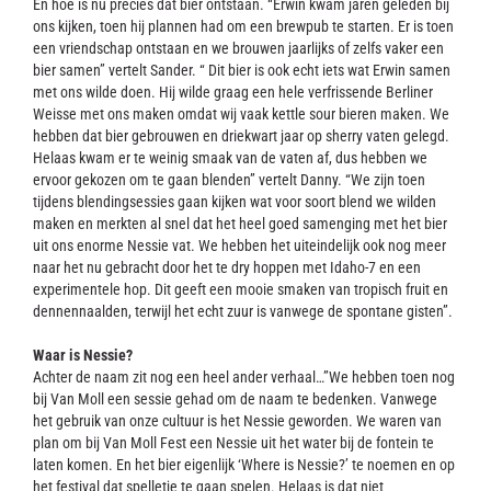
En hoe is nu precies dat bier ontstaan. “Erwin kwam jaren geleden bij
ons kijken, toen hij plannen had om een brewpub te starten. Er is toen
een vriendschap ontstaan en we brouwen jaarlijks of zelfs vaker een
bier samen” vertelt Sander. “ Dit bier is ook echt iets wat Erwin samen
met ons wilde doen. Hij wilde graag een hele verfrissende Berliner
Weisse met ons maken omdat wij vaak kettle sour bieren maken. We
hebben dat bier gebrouwen en driekwart jaar op sherry vaten gelegd.
Helaas kwam er te weinig smaak van de vaten af, dus hebben we
ervoor gekozen om te gaan blenden” vertelt Danny. “We zijn toen
tijdens blendingsessies gaan kijken wat voor soort blend we wilden
maken en merkten al snel dat het heel goed samenging met het bier
uit ons enorme Nessie vat. We hebben het uiteindelijk ook nog meer
naar het nu gebracht door het te dry hoppen met Idaho-7 en een
experimentele hop. Dit geeft een mooie smaken van tropisch fruit en
dennennaalden, terwijl het echt zuur is vanwege de spontane gisten”.
Waar is Nessie?
Achter de naam zit nog een heel ander verhaal…”We hebben toen nog
bij Van Moll een sessie gehad om de naam te bedenken. Vanwege
het gebruik van onze cultuur is het Nessie geworden. We waren van
plan om bij Van Moll Fest een Nessie uit het water bij de fontein te
laten komen. En het bier eigenlijk ‘Where is Nessie?’ te noemen en op
het festival dat spelletje te gaan spelen. Helaas is dat niet