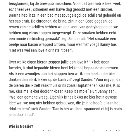
terugkomen, bij de brewpub misschien. Voor dat bier heb ik heel veel,
echt heel veel, citroenen een halve dag gerookt met een smoker.
Daarna heb ik ze in een bad met zout gelegd, de schil eraf gehaald en
het sap eruit. De citroenen, de brine, zijn in een Gose gegaan, de
resten van de schillen hebben we een soort van gedryhopped en we
hebben nog citrus hoppen toegevoegd. Deze smaken hebben echt
een mooie verbinding gemaakt” legt Sander uit. “Het smaakte een
beetje naar bacon wrapped citroen, maar wel fris” voegt Danny toe.
“Het was wel een love it or hate it beer”.
Over welke eigen bieren zeggen jullie dan love it? “Ik heb geen
favoriet, ik vind bepaalde bieren heel lekker bij bepaalde momenten.
Als ik een avondjes aan het stappen ben wil ik een heel ander bier
drinken dan als ik lekker op de bank zit” zegt Sander. “Voor mij zijn dat
de bieren die ik zelf vaak thuis drink zoals Hopfather en Kiss me, Kiss
me, Kiss me lekker doordrinkbaar. Keep it simple” sluit Danny aan.
“Wel een gemene vraag. Eigenlijk is het lekkerste bier het nieuwste
idee wat we nog niet hebben gebrouwen, die je in je hoofd al aan het
drinken bent” stelt Sander “Dan is het wel heel spannend of hij is zoals
je bedacht had”.
Wie is Nessie?