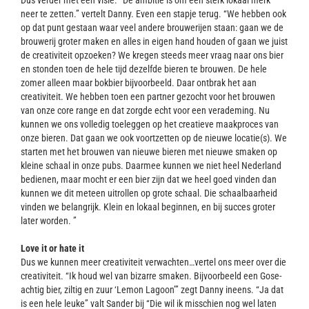
Dus verder met één visie. “De ambitie is om een sterk lokaal merk
neer te zetten.” vertelt Danny. Even een stapje terug. “We hebben ook
op dat punt gestaan waar veel andere brouwerijen staan: gaan we de
brouwerij groter maken en alles in eigen hand houden of gaan we juist
de creativiteit opzoeken? We kregen steeds meer vraag naar ons bier
en stonden toen de hele tijd dezelfde bieren te brouwen. De hele
zomer alleen maar bokbier bijvoorbeeld. Daar ontbrak het aan
creativiteit. We hebben toen een partner gezocht voor het brouwen
van onze core range en dat zorgde echt voor een verademing. Nu
kunnen we ons volledig toeleggen op het creatieve maakproces van
onze bieren. Dat gaan we ook voortzetten op de nieuwe locatie(s). We
starten met het brouwen van nieuwe bieren met nieuwe smaken op
kleine schaal in onze pubs. Daarmee kunnen we niet heel Nederland
bedienen, maar mocht er een bier zijn dat we heel goed vinden dan
kunnen we dit meteen uitrollen op grote schaal. Die schaalbaarheid
vinden we belangrijk. Klein en lokaal beginnen, en bij succes groter
later worden. ”
Love it or hate it
Dus we kunnen meer creativiteit verwachten…vertel ons meer over die
creativiteit. “Ik houd wel van bizarre smaken. Bijvoorbeeld een Gose-
achtig bier, ziltig en zuur ‘Lemon Lagoon’” zegt Danny ineens. “Ja dat
is een hele leuke” valt Sander bij “Die wil ik misschien nog wel laten