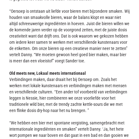
“Oersoep is ontstaan uit liefde voor bieren met bijzondere smaken. Wij
houden van smaakvolle bieren, waar de balans klopt en waar niet
altijd schreeuwerige ingrediënten in hoeven. Juist die bieren willen we
de komende jaren verder op de voorgrond zetten, met de juiste dosis
creativiteit want dat drijft ons. Dat is ook waarom we gekozen hebben
om iedere keer samen te werken met verschillende kunstenaars voor
de etiketten. Om onze bieren op een creatieve manier neer te zetten”
vertelt Danny. “We moeten gewoon heel goed bier maken, maar bier
is meer dan een vloeistof” voegt Sander toe.
Old meets new, Lokaal meets internationaal
Verbindingen maken, daar draait het bij Oersoep om. Zoals het
werken met lokale kunstenaars en verbindingen maken met mensen
en verschillende culturen. “Een ander tof voorbeeld van verbindingen
leggen is Nessie, hier combineren we onze voorliefde voor het
traditionele wild bier, met de trendy zachte kettle-sours die we met
een flinke dosis dry-hop naar het nu brengen. ”
“We hebben een bier met spontane vergisting, samengebracht met
internationale ingrediënten en smaken” vertelt Danny. ‘Ja, het hete
wort pompen we naar boven en dat gaat in een bad en dan gooien we